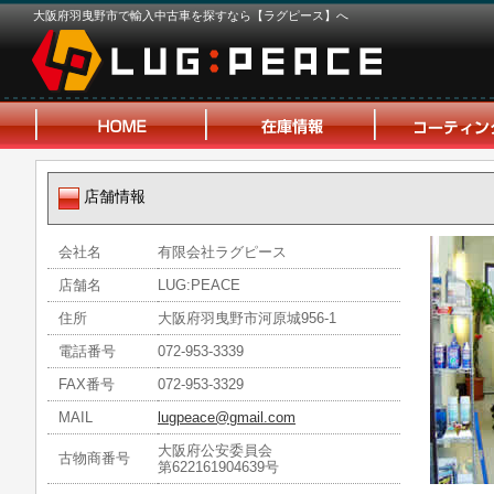
大阪府羽曳野市で輸入中古車を探すなら【ラグピース】へ
店舗情報
会社名
有限会社ラグピース
店舗名
LUG:PEACE
住所
大阪府羽曳野市河原城956-1
電話番号
072-953-3339
FAX番号
072-953-3329
MAIL
lugpeace@gmail.com
大阪府公安委員会
古物商番号
第622161904639号