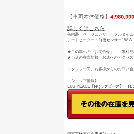
【車両本体価格】
4,980,00
詳しくはこちら
茶内装・ベージュレザー・フルタイム4
シートヒーター・前後センサー18AW
★この車への「お問合せ」・「無料見
★当店の在庫情報、お店へのアクセス
スタッフ一同、お客様からのお問い合
【ショップ情報】
LUG:PEACE【(有)ラグピース】 TEL
中古車検索なら車選び.com