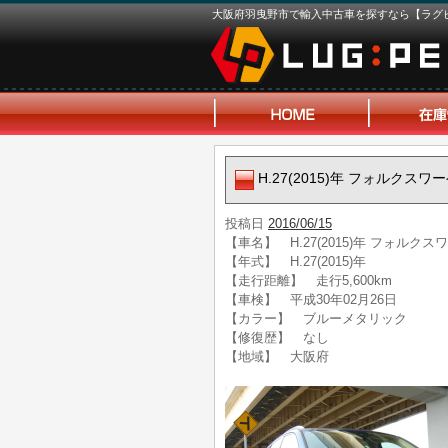
大阪府羽曳野市で輸入中古車を探すなら【ラグ
H.27(2015)年 フォルク
投稿日
2016/06/15
【車名】 H.27(2015)年 フォル
【年式】 H.27(2015)年
【走行距離】 走行5,600km
【車検】 平成30年02月26日
【カラー】 ブルーメタリック
【修復歴】 なし
【地域】 大阪府