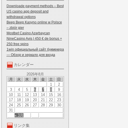
Downloade payment methods – Best
US casino app deposit and
withdrawal options
Beep Beep Kasyno online w Polsce
– zbiór gier
Mostbet Casino Azərbaycan
NineCasino Avis | 450 € de bonus +
250 free spins
1win официальный сайт букмекера
— Обзор и зеркало для входа
カレンダー
2026年8月
月
火
水
木
金
土
日
1
2
3
4
5
6
7
8
9
10
11
12
13
14
15
16
17
18
19
20
21
22
23
24
25
26
27
28
29
30
31
« 3月
リンク集