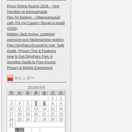
Pinco Online Kazino 2026 – Yeni
Trendlər və İnnovasiyalar
Пин Ап Казино – Официальный
сайт Pin Up Casino | Входи и играй
(2026)
Hidden Jack review: compleet
overzicht voor Nederlandse spelers
Free OnlyFans Account to Use: Safe
Guide, Privacy Tips & Features
How to Get OnlyFans Free: A
Sensible Guide to Free Access,
Privacy & Mobile Experience
カレンダー
2026年8月
月
火
水
木
金
土
日
1
2
3
4
5
6
7
8
9
10
11
12
13
14
15
16
17
18
19
20
21
22
23
24
25
26
27
28
29
30
31
« 3月