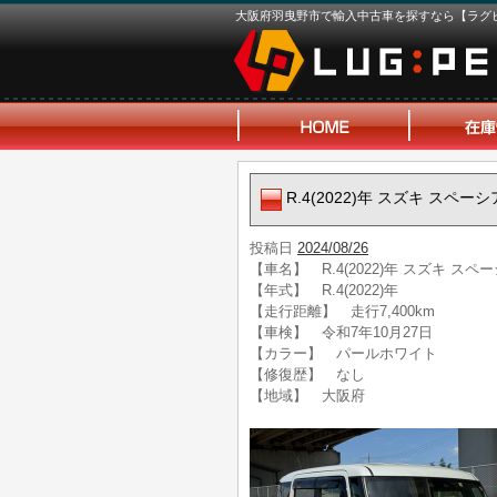
大阪府羽曳野市で輸入中古車を探すなら【ラグ
R.4(2022)年 スズキ スペ
投稿日
2024/08/26
【車名】 R.4(2022)年 スズキ ス
【年式】 R.4(2022)年
【走行距離】 走行7,400km
【車検】 令和7年10月27日
【カラー】 パールホワイト
【修復歴】 なし
【地域】 大阪府