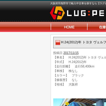
大阪府羽曳野市で輸入中古車を探すなら【ラグ
H.24(2012)年 トヨタ ヴェ
投稿日
2017/11/15
【車名】 H.24(2012)年 トヨタ ヴ
【年式】 H.24(2012)年
【走行距離】 走行58,400km
【車検】 検なし
【カラー】 ブラック
【修復歴】 なし
【地域】 大阪府