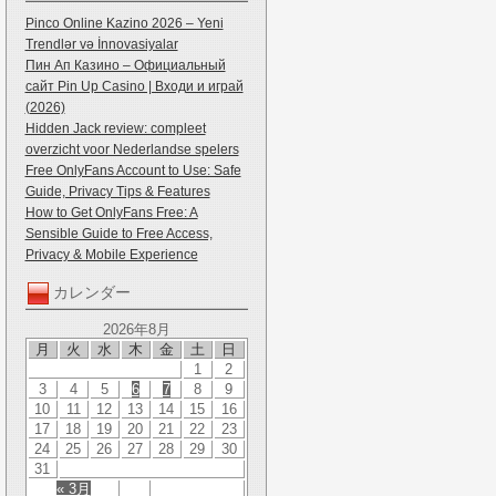
Pinco Online Kazino 2026 – Yeni
Trendlər və İnnovasiyalar
Пин Ап Казино – Официальный
сайт Pin Up Casino | Входи и играй
(2026)
Hidden Jack review: compleet
overzicht voor Nederlandse spelers
Free OnlyFans Account to Use: Safe
Guide, Privacy Tips & Features
How to Get OnlyFans Free: A
Sensible Guide to Free Access,
Privacy & Mobile Experience
カレンダー
2026年8月
月
火
水
木
金
土
日
1
2
3
4
5
6
7
8
9
10
11
12
13
14
15
16
17
18
19
20
21
22
23
24
25
26
27
28
29
30
31
« 3月