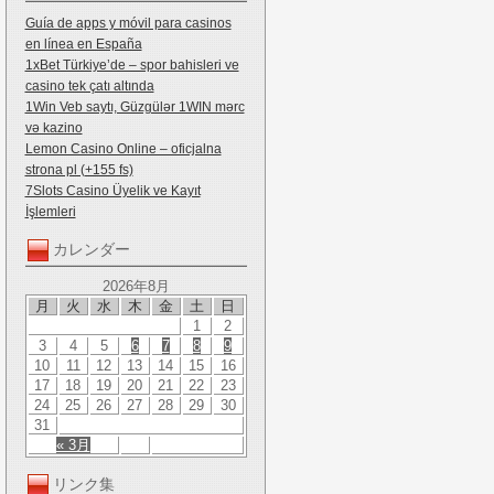
Guía de apps y móvil para casinos
en línea en España
1xBet Türkiye’de – spor bahisleri ve
casino tek çatı altında
1Win Veb saytı, Güzgülər 1WIN mərc
və kazino
Lemon Casino Online – oficjalna
strona pl (+155 fs)
7Slots Casino Üyelik ve Kayıt
İşlemleri
カレンダー
2026年8月
月
火
水
木
金
土
日
1
2
3
4
5
6
7
8
9
10
11
12
13
14
15
16
17
18
19
20
21
22
23
24
25
26
27
28
29
30
31
« 3月
リンク集