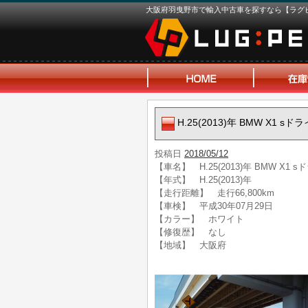
大阪府羽曳野市で輸入中古車を探すなら【ラグ
H.25(2013)年 BMW X1
投稿日
2018/05/12
【車名】 H.25(2013)年 BMW X
【年式】 H.25(2013)年
【走行距離】 走行66,800km
【車検】 平成30年07月29日
【カラー】 ホワイト
【修復歴】 なし
【地域】 大阪府