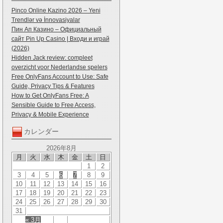
Pinco Online Kazino 2026 – Yeni
Trendlər və İnnovasiyalar
Пин Ап Казино – Официальный
сайт Pin Up Casino | Входи и играй
(2026)
Hidden Jack review: compleet
overzicht voor Nederlandse spelers
Free OnlyFans Account to Use: Safe
Guide, Privacy Tips & Features
How to Get OnlyFans Free: A
Sensible Guide to Free Access,
Privacy & Mobile Experience
カレンダー
2026年8月
月
火
水
木
金
土
日
1
2
3
4
5
6
7
8
9
10
11
12
13
14
15
16
17
18
19
20
21
22
23
24
25
26
27
28
29
30
31
« 3月