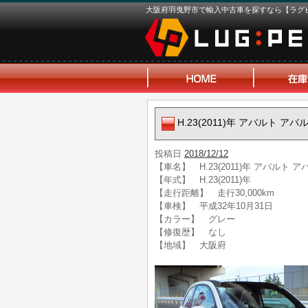
大阪府羽曳野市で輸入中古車を探すなら【ラグ
H.23(2011)年 アバルト 
投稿日
2018/12/12
【車名】 H.23(2011)年 アバルト 
【年式】 H.23(2011)年
【走行距離】 走行30,000km
【車検】 平成32年10月31日
【カラー】 グレー
【修復歴】 なし
【地域】 大阪府