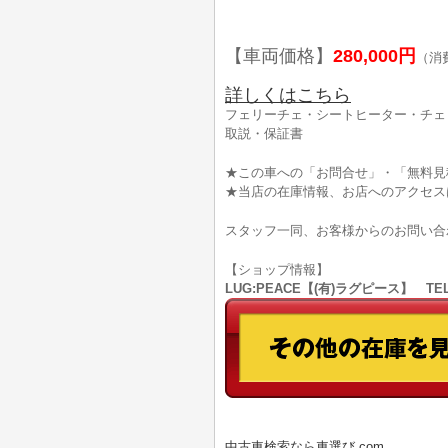
【車両価格】
280,000円
（消
詳しくはこちら
フェリーチェ・シートヒーター・チェ
取説・保証書
★この車への「お問合せ」・「無料見
★当店の在庫情報、お店へのアクセス
スタッフ一同、お客様からのお問い合
【ショップ情報】
LUG:PEACE【(有)ラグピース】 TEL
中古車検索なら車選び.com