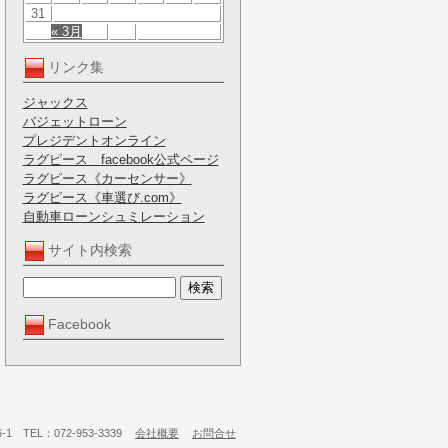
31
« 3月
リンク集
ジャックス
バジェットローン
プレジデントオンライン
ラグピース facebook公式ページ
ラグピース《カーセンサー》
ラグピース《車選び.com》
自動車ローンシュミレーション
サイト内検索
Facebook
 TEL：072-953-3339
会社概要
お問合せ