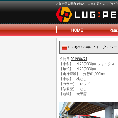
大阪府羽曳野市で輸入中古車を探すなら【ラグ
H.20(2008)年 フォルク
投稿日
2019/04/21
【車名】 H.20(2008)年 フォル
【年式】 H.20(2008)年
【走行距離】 走行61,000km
【車検】 検なし
【カラー】 レッド
【修復歴】 なし
【地域】 大阪府