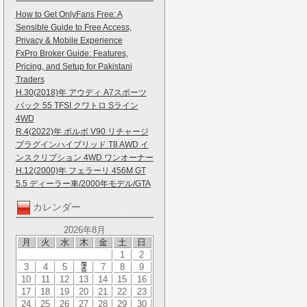
How to Get OnlyFans Free: A
Sensible Guide to Free Access,
Privacy & Mobile Experience
FxPro Broker Guide: Features,
Pricing, and Setup for Pakistani
Traders
H.30(2018)年 アウディ A7スポーツ
バック 55 TFSI クワトロ Sライン
4WD
R.4(2022)年 ボルボ V90 リチャージ
プラグインハイブリッド T8 AWD イ
ンスクリプション 4WD ワンオーナー
H.12(2000)年 フェラーリ 456M GT
5.5 ディーラー車/2000年モデル/GTA
カレンダー
2026年8月
月
火
水
木
金
土
日
1
2
3
4
5
6
7
8
9
10
11
12
13
14
15
16
17
18
19
20
21
22
23
24
25
26
27
28
29
30