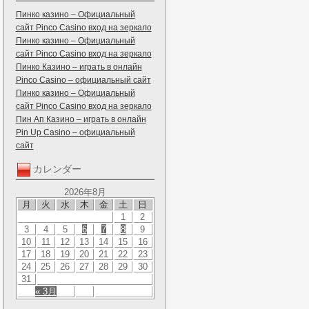
Пинко казино – Официальный
сайт Pinco Casino вход на зеркало
Пинко казино – Официальный
сайт Pinco Casino вход на зеркало
Пинко Казино – играть в онлайн
Pinco Casino – официальный сайт
Пинко казино – Официальный
сайт Pinco Casino вход на зеркало
Пин Ап Казино – играть в онлайн
Pin Up Casino – официальный
сайт
カレンダー
2026年8月
月
火
水
木
金
土
日
1
2
3
4
5
6
7
8
9
10
11
12
13
14
15
16
17
18
19
20
21
22
23
24
25
26
27
28
29
30
31
« 3月