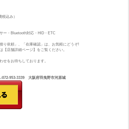
費税込み）
Bluetooth対応・HID・ETC
積り依頼」、「在庫確認」は、お気軽にどうぞ!
は【店舗詳細ページ】をご覧ください。
わせをお待ちしております。
:072-953-3339 大阪府羽曳野市河原城