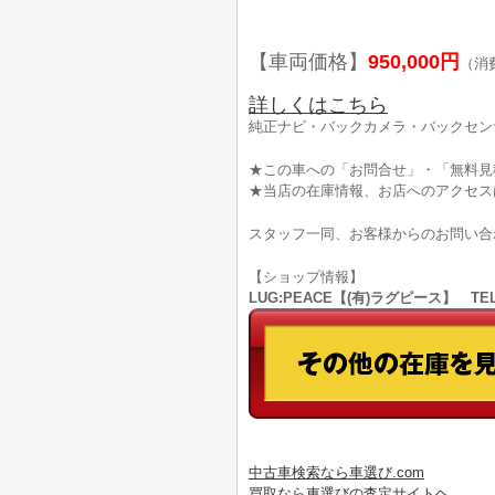
【車両価格】
950,000円
（消
詳しくはこちら
純正ナビ・バックカメラ・バックセンサー・
★この車への「お問合せ」・「無料見
★当店の在庫情報、お店へのアクセス
スタッフ一同、お客様からのお問い合
【ショップ情報】
LUG:PEACE【(有)ラグピース】 TEL
中古車検索なら車選び.com
買取なら車選びの査定サイトヘ