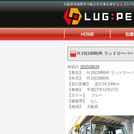
大阪府羽曳野市で輸入中古車を探すなら【ラグ
H.10(1998)年 ランドローバ
投稿日
2015/09/24
【車名】 H.10(1998)年 ランドロー
【年式】 H.10(1998)年
【走行距離】 走行24,100km
【車検】 平成27年12月27日
【カラー】 ブルー
【修復歴】 なし
【地域】 大阪府