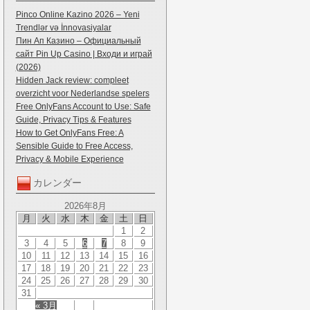
Pinco Online Kazino 2026 – Yeni
Trendlər və İnnovasiyalar
Пин Ап Казино – Официальный
сайт Pin Up Casino | Входи и играй
(2026)
Hidden Jack review: compleet
overzicht voor Nederlandse spelers
Free OnlyFans Account to Use: Safe
Guide, Privacy Tips & Features
How to Get OnlyFans Free: A
Sensible Guide to Free Access,
Privacy & Mobile Experience
カレンダー
2026年8月
月
火
水
木
金
土
日
1
2
3
4
5
6
7
8
9
10
11
12
13
14
15
16
17
18
19
20
21
22
23
24
25
26
27
28
29
30
31
« 3月