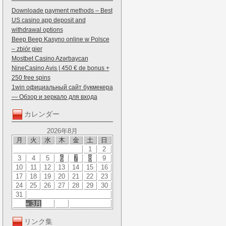
Downloade payment methods – Best
US casino app deposit and
withdrawal options
Beep Beep Kasyno online w Polsce
– zbiór gier
Mostbet Casino Azərbaycan
NineCasino Avis | 450 € de bonus +
250 free spins
1win официальный сайт букмекера
— Обзор и зеркало для входа
カレンダー
2026年8月
月
火
水
木
金
土
日
1
2
3
4
5
6
7
8
9
10
11
12
13
14
15
16
17
18
19
20
21
22
23
24
25
26
27
28
29
30
31
« 3月
リンク集