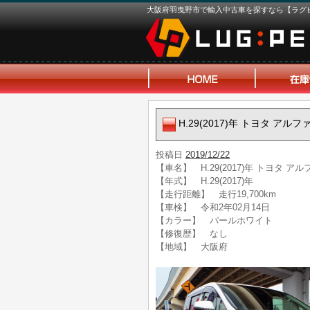
大阪府羽曳野市で輸入中古車を探すなら【ラグ
H.29(2017)年 トヨタ ア
投稿日
2019/12/22
【車名】 H.29(2017)年 トヨタ 
【年式】 H.29(2017)年
【走行距離】 走行19,700km
【車検】 令和2年02月14日
【カラー】 パールホワイト
【修復歴】 なし
【地域】 大阪府