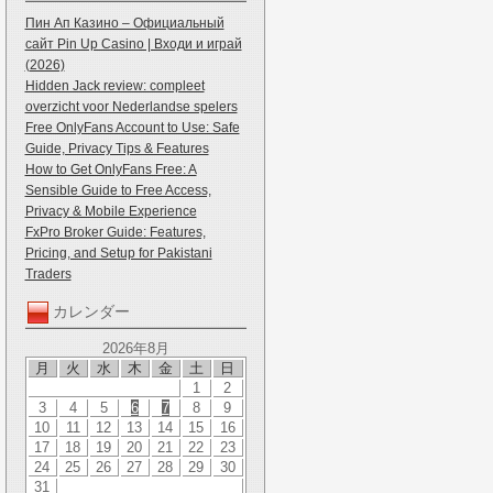
Пин Ап Казино – Официальный
сайт Pin Up Casino | Входи и играй
(2026)
Hidden Jack review: compleet
overzicht voor Nederlandse spelers
Free OnlyFans Account to Use: Safe
Guide, Privacy Tips & Features
How to Get OnlyFans Free: A
Sensible Guide to Free Access,
Privacy & Mobile Experience
FxPro Broker Guide: Features,
Pricing, and Setup for Pakistani
Traders
カレンダー
2026年8月
月
火
水
木
金
土
日
1
2
3
4
5
6
7
8
9
10
11
12
13
14
15
16
17
18
19
20
21
22
23
24
25
26
27
28
29
30
31