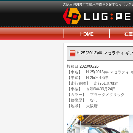
大阪府羽曳野市で輸入中古車を探すなら【ラグ
H.25(2013)年 マセラティ 
投稿日
2020/06/26
【車名】 H.25(2013)年 マセラティ
【年式】 H.25(2013)年
【走行距離】 走行61,078km
【車検】 令和3年03月24日
【カラー】 ブラックメタリック
【修復歴】 なし
【地域】 大阪府