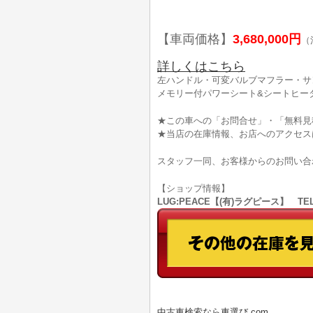
【車両価格】
3,680,000円
（
詳しくはこちら
左ハンドル・可変バルブマフラー・サ
メモリー付パワーシート&シートヒー
★この車への「お問合せ」・「無料見
★当店の在庫情報、お店へのアクセス
スタッフ一同、お客様からのお問い合
【ショップ情報】
LUG:PEACE【(有)ラグピース】 TEL
中古車検索なら車選び.com