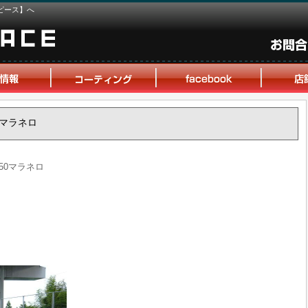
ピース】へ
50マラネロ
550マラネロ