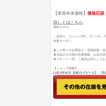
【車両本体価格】
価格応談
詳しくはこちら
98年モデル
・足回り、エンジンOH、ブレーキ、
内装カーボン
★この車へのお問合せ・見積依頼・在
★当店のその他の在庫情報、お店の詳
★スタッフ一同、ご来店お待ちしてお
【ショップ情報】
LUG:PEACE【(有)ラグピース】 TEL