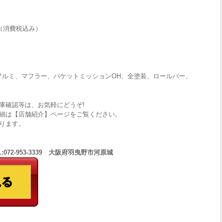
（消費税込み）
アルミ、マフラー、バケットミッションOH、全塗装、ロールバー、
庫確認等は、お気軽にどうぞ!
細は【店舗紹介】ページをご覧ください。
ります。
:072-953-3339 大阪府羽曳野市河原城