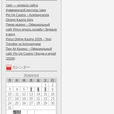
1win — зеркало сайта
букмекерской конторы 1вин
Pin Up Casino – Azərbaycanda
Onlayn Kazino Giriş
Пинко казино – Официальный
сайт Pinco играть онлайн | Зеркало
и вход
Pinco Online Kazino 2026 – Yeni
Trendlər və İnnovasiyalar
Пин Ап Казино – Официальный
сайт Pin Up Casino | Входи и играй
(2026)
カレンダー
2026年8月
月
火
水
木
金
土
日
1
2
3
4
5
6
7
8
9
10
11
12
13
14
15
16
17
18
19
20
21
22
23
24
25
26
27
28
29
30
31
« 3月