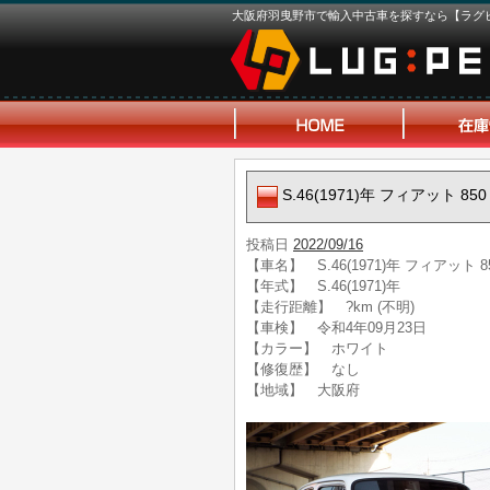
大阪府羽曳野市で輸入中古車を探すなら【ラグ
S.46(1971)年 フィアット 
投稿日
2022/09/16
【車名】 S.46(1971)年 フィアット
【年式】 S.46(1971)年
【走行距離】 ?km (不明)
【車検】 令和4年09月23日
【カラー】 ホワイト
【修復歴】 なし
【地域】 大阪府