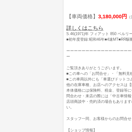
【車両価格】
3,180,000円
（
詳しくはこちら
S.46(1971)年 フィアット 850 ベ
■初年度登録:昭和46年■4速MT■RR
ーーーーーーーーーーーーーーーーー
ー
ご覧頂きありがとうございます。
■この車への「お問合せ」・「無料見
■この車両以外にも「車選びドットコ
他の在庫車種、お店へのアクセスは【
本体価格には保険料、税金、登録等に
問合わせ・来店の際には「中古車情報
店頭商談中・売約済の場合もあります
い。
スタッフ一同、お客様からのお問合せ
【ショップ情報】