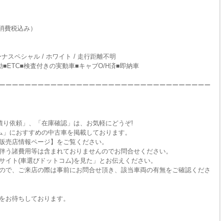
消費税込み）
ルリーナスペシャル / ホワイト / 走行距離不明
駆動■ETC■検査付きの実動車■キャブO/H済■即納車
ーーーーーーーーーーーーーーーーーーーーーーーーーーーーーーーーー
積り依頼」、「在庫確認」は、お気軽にどうぞ!
ム」におすすめの中古車を掲載しております。
販売店情報ページ】をご覧ください。
伴う諸費用等は含まれておりませんのでお問合せください。
サイト(車選びドットコム)を見た」とお伝えください。
ので、ご来店の際は事前にお問合せ頂き、該当車両の有無をご確認くださ
をお待ちしております。