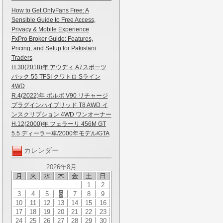
How to Get OnlyFans Free: A
Sensible Guide to Free Access,
Privacy & Mobile Experience
FxPro Broker Guide: Features,
Pricing, and Setup for Pakistani
Traders
H.30(2018)年 アウディ A7スポーツ
バック 55 TFSI クワトロ Sライン
4WD
R.4(2022)年 ボルボ V90 リチャージ
プラグインハイブリッド T8 AWD イ
ンスクリプション 4WD ワンオーナー
H.12(2000)年 フェラーリ 456M GT
5.5 ディーラー車/2000年モデル/GTA
カレンダー
2026年8月
月
火
水
木
金
土
日
1
2
3
4
5
6
7
8
9
10
11
12
13
14
15
16
17
18
19
20
21
22
23
24
25
26
27
28
29
30