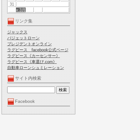
31
« 3月
リンク集
ジャックス
バジェットローン
プレジデントオンライン
ラグピース facebook公式ページ
ラグピース《カーセンサー》
ラグピース《車選び.com》
自動車ローンシュミレーション
サイト内検索
Facebook