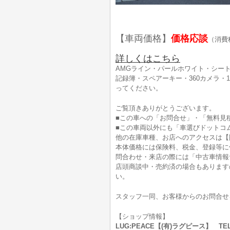
【車両価格】
価格応談
（消費
詳しくはこちら
AMGライン・パールホワイト・シー
記録簿・スペアーキー・360カメラ・
ってください。
ご覧頂きありがとうございます。
■この車への「お問合せ」・「無料見
■この車両以外にも「車選びドットコ
他の在庫車種、お店へのアクセスは【
本体価格には保険料、税金、登録等に
問合わせ・来店の際には「中古車情報
店頭商談中・売約済の場合もあります
い。
スタッフ一同、お客様からのお問合せ
【ショップ情報】
LUG:PEACE【(有)ラグピース】 TEL