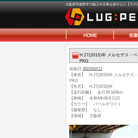
大阪府羽曳野市で輸入中古車を探すなら【ラグ
H.27(2015)年 メルセデス・
PKG
投稿日
2022/02/11
【車名】 H.27(2015)年 メルセデス
PKG
【年式】 H.27(2015)年
【走行距離】 走行38,500km
【車検】 令和4年06月11日
【カラー】 パールホワイト
【修復歴】 なし
【地域】 大阪府