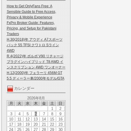
How to Get OnlyFans Free: A
Sensible Guide to Free Access,
Privacy & Mobile Experience
FxPro Broker Guide: Features,
Pricing, and Setup for Pakistani
Traders
H.30(2018)年 アウディ A7スポーツ
バック 55 TFSI クワトロ Sライン
4WD
R.4(2022)年 ボルボ V90 リチャージ
プラグインハイブリッド T8 AWD イ
ンスクリプション 4WD ワンオーナー
H.12(2000)年 フェラーリ 456M GT
5.5 ディーラー車/2000年モデル/GTA
カレンダー
2026年8月
月
火
水
木
金
土
日
1
2
3
4
5
6
7
8
9
10
11
12
13
14
15
16
17
18
19
20
21
22
23
24
25
26
27
28
29
30