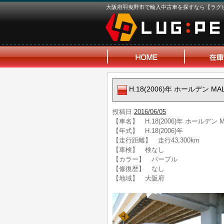
大阪府羽曳野市で輸入中古車を探すなら【ラグ
H.18(2006)年 ホールデン MA
投稿日
2016/06/05
【車名】 H.18(2006)年 ホールデン M
【年式】 H.18(2006)年
【走行距離】 走行43,300km
【車検】 検なし
【カラー】 パープル
【修復歴】 なし
【地域】 大阪府